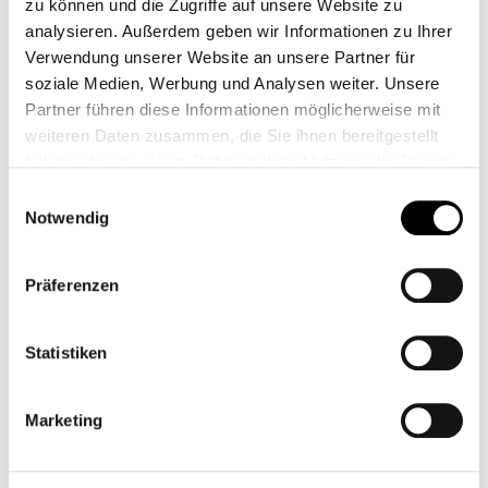
service.nk@partsch.at
zu können und die Zugriffe auf unsere Website zu
analysieren. Außerdem geben wir Informationen zu Ihrer
Verwendung unserer Website an unsere Partner für
soziale Medien, Werbung und Analysen weiter. Unsere
Partner führen diese Informationen möglicherweise mit
weiteren Daten zusammen, die Sie ihnen bereitgestellt
Routenplaner
haben oder die sie im Rahmen Ihrer Nutzung der Dienste
gesammelt haben.
Einwilligungsauswahl
Ansprechpartner
Notwendig
Präferenzen
Bad Fischau-Brunn
Statistiken
Werkstatt
Marketing
Gewerbestraße 1
2721 Bad Fischau-Brunn