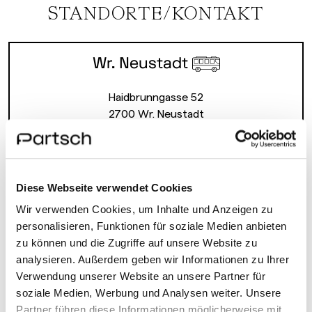
STANDORTE/KONTAKT
Wr. Neustadt
Haidbrunngasse 52
2700 Wr. Neustadt
Mo-Fr 8:00-16:00
Schulfreie Tage NÖ 8:00-14:00
Diese Webseite verwendet Cookies
+43 2622 27420
Wir verwenden Cookies, um Inhalte und Anzeigen zu
bus.wn@partsch.at
personalisieren, Funktionen für soziale Medien anbieten
zu können und die Zugriffe auf unsere Website zu
Routenplaner
analysieren. Außerdem geben wir Informationen zu Ihrer
Verwendung unserer Website an unsere Partner für
Ansprechpartner
soziale Medien, Werbung und Analysen weiter. Unsere
Partner führen diese Informationen möglicherweise mit