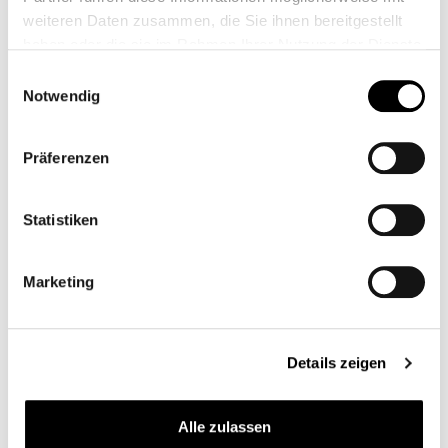
weiteren Daten zusammen, die Sie ihnen bereitgestellt
haben oder die sie im Rahmen Ihrer Nutzung der Dienste
Mannersdorf
gesammelt haben.
Einwilligungsauswahl
Notwendig
Hauptstraße 44
2452 Mannersdorf
Präferenzen
Mo-Fr 8:00-12:00
Statistiken
+43 2168 67507
bus.md@partsch.at
Marketing
Routenplaner
Ansprechpartner
Details zeigen
Alle zulassen
Eisenstadt