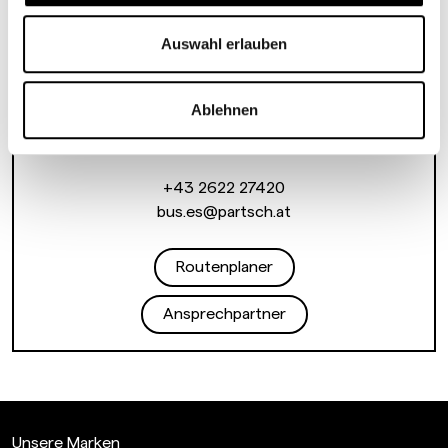
Zielgerade 1
Auswahl erlauben
7000 Eisenstadt
Ablehnen
Mo-Fr 8:00-16:00
nur telefonisch
+43 2622 27420
bus.es@partsch.at
Routenplaner
Ansprechpartner
Unsere Marken