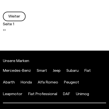
Weiter
Seitennummerierung
Seite 1
Nächste Seite
››
Unsere Marken
Mercedes-Benz
Smart
Jeep
Subaru
Fiat
Abarth
Honda
Alfa Romeo
Peugeot
Leapmotor
Fiat Professional
DAF
Unimog