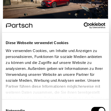
AKTUELLES
Diese Webseite verwendet Cookies
DER NEUE ELEKTRISCHE
Wir verwenden Cookies, um Inhalte und Anzeigen zu
MERCEDES-BENZ CLA: „CAR
personalisieren, Funktionen für soziale Medien anbieten
OF THE YEAR 2026“ UND
zu können und die Zugriffe auf unsere Website zu
SICHERSTES FAHRZEUG 2025
analysieren. Außerdem geben wir Informationen zu Ihrer
BEI EURO NCAP.
Verwendung unserer Website an unsere Partner für
soziale Medien, Werbung und Analysen weiter. Unsere
Partner führen diese Informationen möglicherweise mit
Der neue elektrische Mercedes-Benz CLA ist
„Car of the
weiteren Daten zusammen, die Sie ihnen bereitgestellt
Year 2026“
und zugleich das
sicherste Fahrzeug 2025 bei
haben oder die sie im Rahmen Ihrer Nutzung der Dienste
Euro NCAP
.
gesammelt haben.
Einwilligungsauswahl
Notwendig