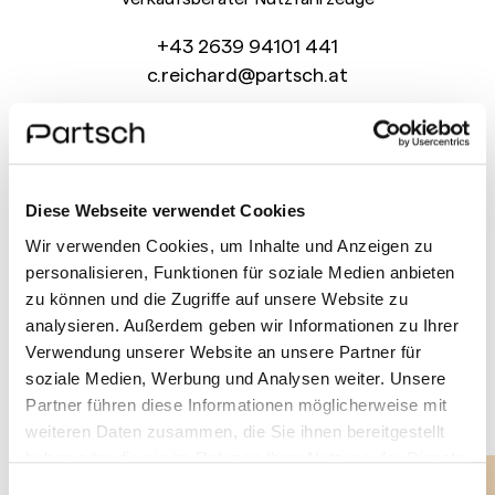
+43 2639 94101 441
c.reichard@partsch.at
Diese Webseite verwendet Cookies
Wir verwenden Cookies, um Inhalte und Anzeigen zu
personalisieren, Funktionen für soziale Medien anbieten
zu können und die Zugriffe auf unsere Website zu
analysieren. Außerdem geben wir Informationen zu Ihrer
GALERIE
Verwendung unserer Website an unsere Partner für
DER NEUE ELEKTRISCHE
soziale Medien, Werbung und Analysen weiter. Unsere
MERCEDES-BENZ VLE 300
Partner führen diese Informationen möglicherweise mit
weiteren Daten zusammen, die Sie ihnen bereitgestellt
haben oder die sie im Rahmen Ihrer Nutzung der Dienste
gesammelt haben.
Einwilligungsauswahl