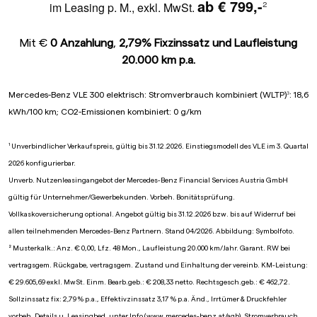
ab € 799,-
²
im Leasing p. M., exkl. MwSt.
Mit €
0 Anzahlung
,
2,79% Fixzinssatz und Laufleistung
20.000 km p.a.
³
Mercedes-Benz VLE 300 elektrisch: Stromverbrauch kombiniert (WLTP)
: 18,6
kWh/100 km; CO2-Emissionen kombiniert: 0 g/km
¹ Unverbindlicher Verkaufspreis, gültig bis 31.12.2026. Einstiegsmodell des VLE im 3. Quartal
2026 konfigurierbar.
Unverb. Nutzenleasingangebot der Mercedes-Benz Financial Services Austria GmbH
gültig für Unternehmer/Gewerbekunden. Vorbeh. Bonitätsprüfung.
Vollkaskoversicherung optional. Angebot gültig bis 31.12.2026 bzw. bis auf Widerruf bei
allen teilnehmenden Mercedes-Benz Partnern. Stand 04/2026. Abbildung: Symbolfoto.
² Musterkalk.: Anz. € 0,00, Lfz. 48 Mon., Laufleistung 20.000 km/Jahr. Garant. RW bei
vertragsgem. Rückgabe, vertragsgem. Zustand und Einhaltung der vereinb. KM-Leistung:
€ 29.605,69 exkl. MwSt. Einm. Bearb.geb.: € 208,33 netto. Rechtsgesch.geb.: € 462,72.
Sollzinssatz fix: 2,79 % p.a., Effektivzinssatz 3,17 % p.a. Änd., Irrtümer & Druckfehler
vorbeh. Details u. Leasingbed. unter Info (
www.mercedes-benz.at/agb
). Stromverbrauch